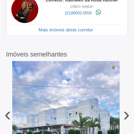
Corretor: Kathleen da Rosa Hüttner
CRECI: 84001F
(51)99002-0559
Mais imóveis deste corretor
Imóveis semelhantes
‹
›