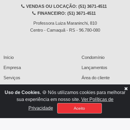
VENDAS OU LOCAÇÃO: (51) 3671-4511
FINANCEIRO: (51) 3671-4511
Professora Luiza Maraninchi, 810
Centro - Camaquã - RS
-
96.780-080
Início
Condomínio
Empresa
Lançamentos
Serviços
Área do cliente
Financiamentos
Políticas de privacidade
Uso de Cookies.
🍪 Nós utilizamos cookies para melhorar
Locações
Contato
sua experiência em nosso site.
Ver Políticas de
Vendas
Privacidade
Aceito
x