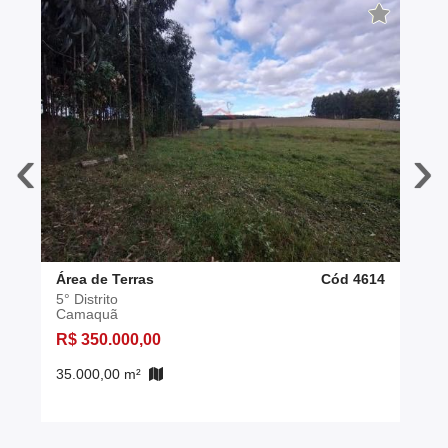
‹
›
Área de Terras
Cód 4614
5° Distrito
Camaquã
R$ 350.000,00
35.000,00 m²