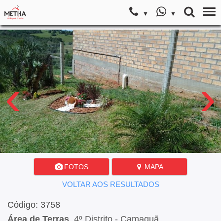
‹
›
FOTOS
MAPA
VOLTAR AOS RESULTADOS
Código: 3758
Área de Terras
, 4º Distrito - Camaquã