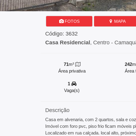
FOTOS
MAPA
Código: 3632
Casa Residencial
, Centro - Camaqu
71
m²
242
m
Área privativa
Área t
1
Vaga(s)
Descrição
Casa em alvenaria, com 2 quartos, sala e coz
Imóvel com foro pvc, piso frio ficam móveis p
Localizado em rua calçada. local alto, próximo