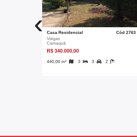
‹
Cód 4941
Casa Residencial
Cód 2763
Viégas
Camaquã
R$ 340.000,00
440,00 m²
3
3
2