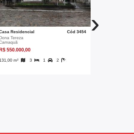
›
Casa Residencial
Cód 3454
Casa Resid
Dona Tereza
Siá Juliana
Camaquã
Camaquã
R$ 550.000,00
R$ 380.000
131,00 m²
3
1
2
579,50 m²